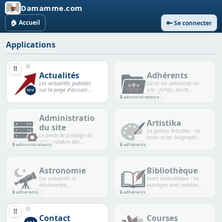
Damamme.com
🏠 Accueil
🔑 Se connecter
Applications
☆
⠿
Actualités
Adhérents
Les actualités publiées
Gérez les adhérents du
sur la page d'accueil du
site : fiches, droits
site.
d'administrateur,
🔒 administrateurs
réinitialisation de mot
de passe, et l'envoi de la
newsletter.
Administration
Artistika
du site
La galerie Artistika : les
Le poste de pilotage du
toiles et les biographies
site : création des
d'artistes, mises en
🔒 administrateurs
🔒 adhérents
tables, cache,
page et illustrées.
chiffrement, diagnostic.
Astronomie
Bibliothèque
Les actualités et
Votre bibliothèque : les
découvertes
ouvrages avec médias,
d'astronomie, classées
genres, auteurs, état et
🔒 adhérents
🔒 adhérents
par thème et illustrées.
emplacement — pour
remettre la main dessus
☆
⠿
en un instant.
Contact
Courses